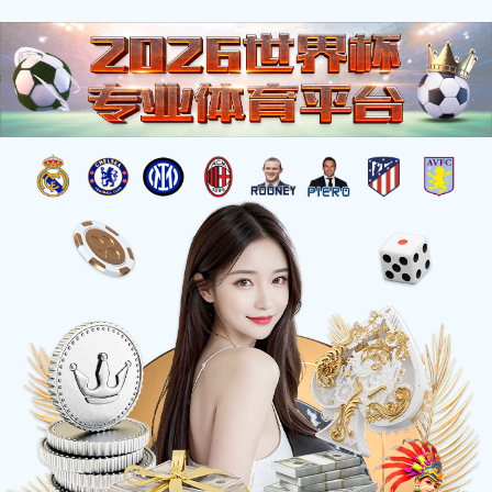
注册入口
全天更新 ·
乐鱼在线登陆入
口
赛事实时同步
无论您身在何处，
乐鱼在线登陆入口APP
为您带来
高速、高清、稳定的观赛体验。
下载客户端
网页端访问