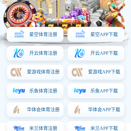
乐鱼在线登陆入口 · 值得信赖的体育数
据平台
乐鱼在线登陆入口 专注于构建一个以赛事内容、数据服务与